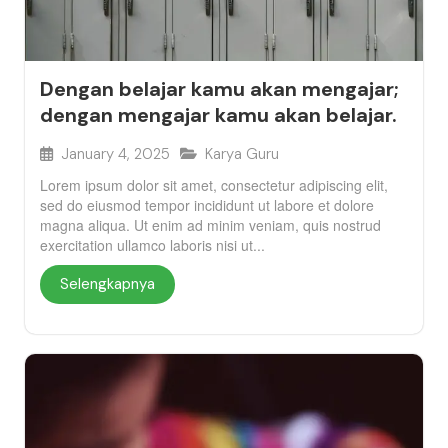
Dengan belajar kamu akan mengajar;
dengan mengajar kamu akan belajar.
January 4, 2025
Karya Guru
Lorem ipsum dolor sit amet, consectetur adipiscing elit,
sed do eiusmod tempor incididunt ut labore et dolore
magna aliqua. Ut enim ad minim veniam, quis nostrud
exercitation ullamco laboris nisi ut...
Selengkapnya