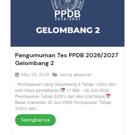
Pengumuman Tes PPDB 2026/2027
Gelombang 2
May 29, 2026
berita alkautsar
Pembayaran Uang Gelombang 2 Tahap 1(50% dari
total biaya pendaftaran)
11 Mei – 06 Juni 2026
Pembayaran Tahap 2(25% dari sisa total biaya)
Batas maksimal: 30 Juni 2026 Pembayaran Tahap
3(25% dari...
Selengkapnya