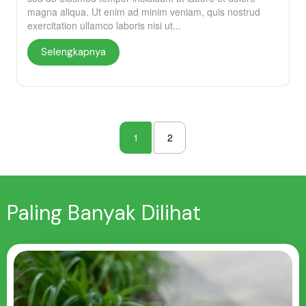
magna aliqua. Ut enim ad minim veniam, quis nostrud
exercitation ullamco laboris nisi ut...
Selengkapnya
1
2
Paling Banyak Dilihat