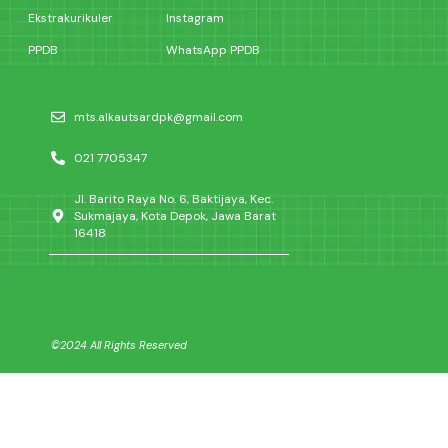
Ekstrakurikuler
Instagram
PPDB
WhatsApp PPDB
mts.alkautsardpk@gmail.com
021 7705347
Jl. Barito Raya No. 6, Baktijaya, Kec.
Sukmajaya, Kota Depok, Jawa Barat
16418
©2024 All Rights Reserved