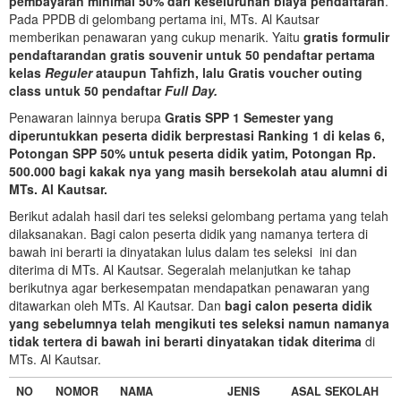
pembayaran minimal 50% dari keseluruhan biaya pendaftaran
.
Pada PPDB di gelombang pertama ini, MTs. Al Kautsar
memberikan penawaran yang cukup menarik. Yaitu
gratis formulir
pendaftarandan gratis souvenir untuk 50 pendaftar pertama
kelas
Reguler
ataupun Tahfizh, lalu Gratis voucher outing
class untuk 50 pendaftar
Full Day.
Penawaran lainnya berupa
Gratis SPP 1 Semester yang
diperuntukkan peserta didik berprestasi Ranking 1 di kelas 6,
Potongan SPP 50% untuk peserta didik yatim, Potongan Rp.
500.000 bagi kakak nya yang masih bersekolah atau alumni di
MTs. Al Kautsar.
Berikut adalah hasil dari tes seleksi gelombang pertama yang telah
dilaksanakan. Bagi calon peserta didik yang namanya tertera di
bawah ini berarti ia dinyatakan lulus dalam tes seleksi ini dan
diterima di MTs. Al Kautsar. Segeralah melanjutkan ke tahap
berikutnya agar berkesempatan mendapatkan penawaran yang
ditawarkan oleh MTs. Al Kautsar. Dan
bagi calon peserta didik
yang sebelumnya telah mengikuti tes seleksi namun namanya
tidak tertera di bawah ini berarti dinyatakan tidak diterima
di
MTs. Al Kautsar.
NO
NOMOR
NAMA
JENIS
ASAL SEKOLAH