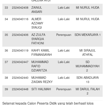
GALENA AYDI
33
2324042408
ZAINUL
Laki-Laki
MI NURUL HUDA
ANSARI
34
2324040116
ALMER
Laki-Laki
MI NURUL HUDA
AZZAMY
SYAUQI
35
2324042406
AZ-ZULFA
Perempuan
SDN MEKARJAYA 1
SYARQIA
FATHONI
36
2324040119
KAHFI KAMIL
Laki-Laki
MI SIRAJUL
FIRMANSAYAH
ATHFAL
37
2324042447
MUHAMMAD
Laki-Laki
SD
RAFID
MUHAMMADIYAH
DZIARITZA
2
38
2324042440
MUHAMAD
Laki-Laki
SDN ABADIJAYA
ZAIDAN REZKY
13
39
2324042448
SITI HALIMAH
Perempuan
MI DARUL FALAH
2
Selamat kepada Calon Peserta Didik yang telah berhasil lolos