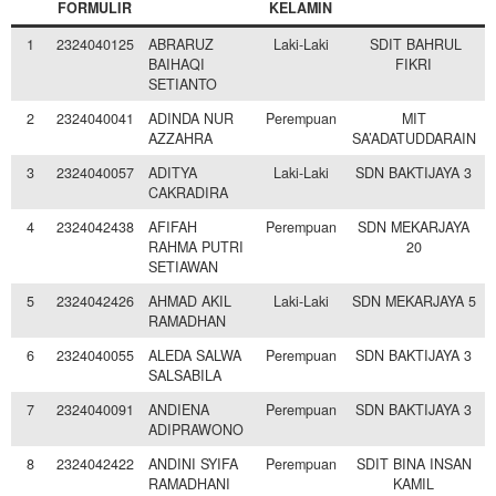
FORMULIR
KELAMIN
1
2324040125
ABRARUZ
Laki-Laki
SDIT BAHRUL
BAIHAQI
FIKRI
SETIANTO
2
2324040041
ADINDA NUR
Perempuan
MIT
AZZAHRA
SA’ADATUDDARAIN
3
2324040057
ADITYA
Laki-Laki
SDN BAKTIJAYA 3
CAKRADIRA
4
2324042438
AFIFAH
Perempuan
SDN MEKARJAYA
RAHMA PUTRI
20
SETIAWAN
5
2324042426
AHMAD AKIL
Laki-Laki
SDN MEKARJAYA 5
RAMADHAN
6
2324040055
ALEDA SALWA
Perempuan
SDN BAKTIJAYA 3
SALSABILA
7
2324040091
ANDIENA
Perempuan
SDN BAKTIJAYA 3
ADIPRAWONO
8
2324042422
ANDINI SYIFA
Perempuan
SDIT BINA INSAN
RAMADHANI
KAMIL