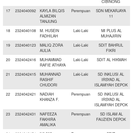
CIBINONG
17
2324040092
KAYLA BILQIS
Perempuan
SDN MEKARJAYA
ALMIZAN
11
TANJUNG
18
2324040108
M. HUSEIN
Laki-Laki
MI PLUS AL
FADHILAH
MUHAJIRIN
19
2324040123
MALIQ ZORA
Laki-Laki
SDIT BAHRUL
AULIA
FIKRI
20
2324042416
MUHAMMAD
Laki-Laki
SDIT AL HIKMAH
RAFIE ATHAYA
21
2324042415
MUHANNAD
Laki-Laki
SD INKLUSI AL
RASHIF
IRSYAD AL
CHUDORI
ISLAMIYAH DEPOK
22
2324042421
NADIAH
Perempuan
SD INKLUSI AL
KHANZA F.
IRSYAD AL
ISLAMIYAH DEPOK
23
2324042431
NAFEEZA
Perempuan
SD ISLAM AL
FAKHIRA
FAUZIEN DEPOK
AMALIKA