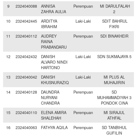
9
2324040088
ANNISA
Perempuan
MI DARULFALAH
ZAHRA AULIA
2
10
2324042445
ARDITYA
Laki-Laki
SDIT BAHRUL
IBRAHIM
FIKRI
11
2324040112
AUDREY
Perempuan
SDI BINAKHEIR
RAINA
PRABANDARU
12
2324042432
DANISH
Laki-Laki
SDN SUKMAJAYA 5
ALVARO NINDI
HARTONO
13
2324040042
DANISH
Laki-Laki
MI PLUS AL
KHUSNURAZIQ
MUHAJIRIN
14
2324040128
DAUNDRA
Perempuan
SD
NURYANI
MUHAMMADIYAH 3
CHANDRA
PONDOK CINA
15
2324040110
ELENA AMIRA
Perempuan
MI SIRAJUL
SHALEHAH
ATHFAL
16
2324040063
FATHYA AQILA
Perempuan
SD TANBIHUL
GUFILIN