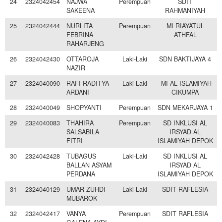
24
2324042454
NAJWA
Perempuan
SDIT
SAKEENA
RAHMANIYAH
25
2324042444
NURLITA
Perempuan
MI RIAYATUL
FEBRINA
ATHFAL
RAHARJENG
26
2324042430
OTTAROJA
Laki-Laki
SDN BAKTIJAYA 4
NAZIR
27
2324040090
RAFI RADITYA
Laki-Laki
MI AL ISLAMIYAH
ARDANI
CIKUMPA
28
2324040049
SHOPYANTI
Perempuan
SDN MEKARJAYA 1
29
2324040083
THAHIRA
Perempuan
SD INKLUSI AL
SALSABILA
IRSYAD AL
FITRI
ISLAMIYAH DEPOK
30
2324042428
TUBAGUS
Laki-Laki
SD INKLUSI AL
BALLAN ASYAM
IRSYAD AL
PERDANA
ISLAMIYAH DEPOK
31
2324040129
UMAR ZUHDI
Laki-Laki
SDIT RAFLESIA
MUBAROK
32
2324042417
VANYA
Perempuan
SDIT RAFLESIA