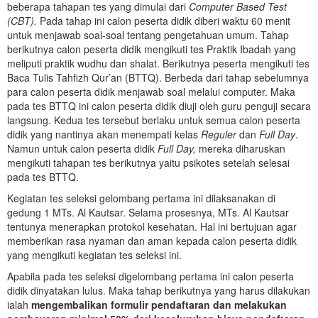
beberapa tahapan tes yang dimulai dari
Computer Based Test
(CBT).
Pada tahap ini calon peserta didik diberi waktu 60 menit
untuk menjawab soal-soal tentang pengetahuan umum. Tahap
berikutnya calon peserta didik mengikuti tes Praktik Ibadah yang
meliputi praktik wudhu dan shalat. Berikutnya peserta mengikuti tes
Baca Tulis Tahfizh Qur’an (BTTQ). Berbeda dari tahap sebelumnya
para calon peserta didik menjawab soal melalui computer. Maka
pada tes BTTQ ini calon peserta didik diuji oleh guru penguji secara
langsung. Kedua tes tersebut berlaku untuk semua calon peserta
didik yang nantinya akan menempati kelas
Reguler
dan
Full Day
.
Namun untuk calon peserta didik
Full Day,
mereka diharuskan
mengikuti tahapan tes berikutnya yaitu psikotes setelah selesai
pada tes BTTQ.
Kegiatan tes seleksi gelombang pertama ini dilaksanakan di
gedung 1 MTs. Al Kautsar. Selama prosesnya, MTs. Al Kautsar
tentunya menerapkan protokol kesehatan. Hal ini bertujuan agar
memberikan rasa nyaman dan aman kepada calon peserta didik
yang mengikuti kegiatan tes seleksi ini.
Apabila pada tes seleksi digelombang pertama ini calon peserta
didik dinyatakan lulus. Maka tahap berikutnya yang harus dilakukan
ialah
mengembalikan formulir pendaftaran dan melakukan