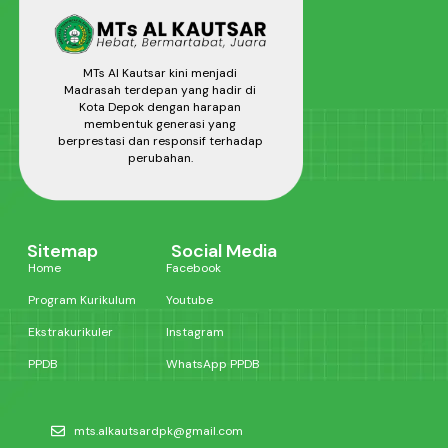
MTs Al Kautsar kini menjadi
Madrasah terdepan yang hadir di
Kota Depok dengan harapan
membentuk generasi yang
berprestasi dan responsif terhadap
perubahan.
Sitemap
Social Media
Home
Facebook
Program Kurikulum
Youtube
Ekstrakurikuler
Instagram
PPDB
WhatsApp PPDB
mts.alkautsardpk@gmail.com