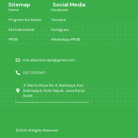
Sitemap
Social Media
Home
Facebook
Program Kurikulum
Youtube
Ekstrakurikuler
Instagram
PPDB
WhatsApp PPDB
mts.alkautsardpk@gmail.com
021 7705347
Jl. Barito Raya No. 6, Baktijaya, Kec.
Sukmajaya, Kota Depok, Jawa Barat
16418
©2024 All Rights Reserved