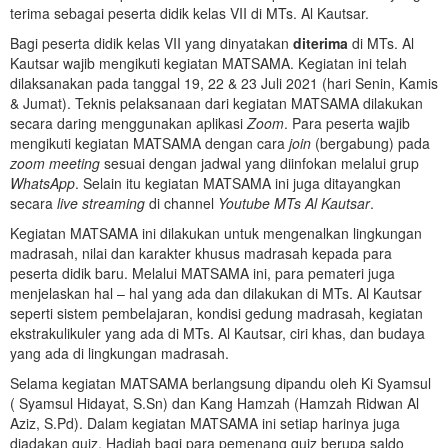
terima sebagai peserta didik kelas VII di MTs. Al Kautsar.
Bagi peserta didik kelas VII yang dinyatakan
diterima
di MTs. Al
Kautsar wajib mengikuti kegiatan MATSAMA. Kegiatan ini telah
dilaksanakan pada tanggal 19, 22 & 23 Juli 2021 (hari Senin, Kamis
& Jumat). Teknis pelaksanaan dari kegiatan MATSAMA dilakukan
secara daring menggunakan aplikasi
Zoom
. Para peserta wajib
mengikuti kegiatan MATSAMA dengan cara
join
(bergabung) pada
zoom meeting
sesuai dengan jadwal yang diinfokan melalui grup
WhatsApp
. Selain itu kegiatan MATSAMA ini juga ditayangkan
secara
live streaming
di channel
Youtube MTs Al Kautsar
.
Kegiatan MATSAMA ini dilakukan untuk mengenalkan lingkungan
madrasah, nilai dan karakter khusus madrasah kepada para
peserta didik baru. Melalui MATSAMA ini, para pemateri juga
menjelaskan hal – hal yang ada dan dilakukan di MTs. Al Kautsar
seperti sistem pembelajaran, kondisi gedung madrasah, kegiatan
ekstrakulikuler yang ada di MTs. Al Kautsar, ciri khas, dan budaya
yang ada di lingkungan madrasah.
Selama kegiatan MATSAMA berlangsung dipandu oleh Ki Syamsul
( Syamsul Hidayat, S.Sn) dan Kang Hamzah (Hamzah Ridwan Al
Aziz, S.Pd). Dalam kegiatan MATSAMA ini setiap harinya juga
diadakan quiz. Hadiah bagi para pemenang quiz berupa saldo