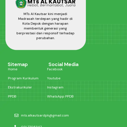
MTs Al Kautsar kini menjadi
Madrasah terdepan yang hadir di
Kota Depok dengan harapan
membentuk generasi yang
berprestasi dan responsif terhadap
perubahan.
Sitemap
Social Media
Home
Facebook
Program Kurikulum
Youtube
Ekstrakurikuler
Instagram
PPDB
WhatsApp PPDB
mts.alkautsardpk@gmail.com
021 7705347