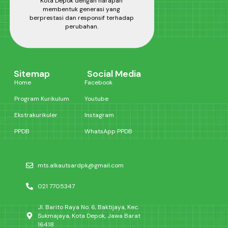
Kota Depok dengan harapan
membentuk generasi yang
berprestasi dan responsif terhadap
perubahan.
Sitemap
Social Media
Home
Facebook
Program Kurikulum
Youtube
Ekstrakurikuler
Instagram
PPDB
WhatsApp PPDB
mts.alkautsardpk@gmail.com
021 7705347
Jl. Barito Raya No. 6, Baktijaya, Kec.
Sukmajaya, Kota Depok, Jawa Barat
16418