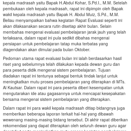
kepala madrasah yaitu Bapak H.Abdul Kohar, S.Pd.I., M.M. Setelah
pembukaan oleh kepala madrasah, rapat ini dipimpin oleh Bapak
wakil kepala madrasah yaitu Bapak H. Abdul Muiz, S.Pd., M.M.
Beliau menyampaikan bahwa kegiatan Rapat Evaluasi seperti ini
akan dilaksanakan secara rutin disetiap akhir bulan. Selain
membahas mengenai evaluasi pembelajaran jarak jauh yang telah
terlaksana, dalam rapat ini pula sedikit dibahas mengenai
persiapan untuk pembelajaran tatap muka terbatas yang
diagendakan akan dimulai pada bulan Oktober.
Pedoman utama rapat evaluasi bulan ini ialah berdasarkan hasil
riset yang sebelumnya telah dilakukan kepada dewan guru dan
para peserta didik mengenai sistem pembelajaran. Tujuan
diadakan rapat ini tentunya sebagai bentuk tindak lanjut untuk
meningkatkan mutu proses pembelajaran yang diterapkan di MTs.
Al Kautsar. Dalam rapat ini para peserta diberi kesempatan untuk
mengutarakan ide atau gagasannya untuk mencapai kesepakatan
bersama mengenai sistem pembelajaran yang diterapkan.
Dalam rapat ini para wakil kepala madrasah ditiap bidangnya juga
memberikan beberapa laporan terkait hal-hal yang dibawah
wewenang masing-masing bidang tersebut. Di akhir rapat diberikan
rekomendasi yang dapat diterapkan oleh seluruh dewan guru agar