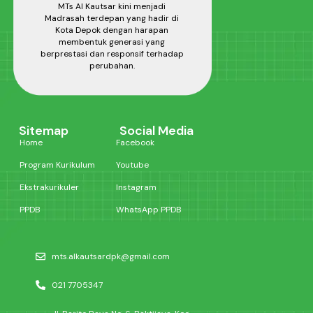
MTs Al Kautsar kini menjadi
Madrasah terdepan yang hadir di
Kota Depok dengan harapan
membentuk generasi yang
berprestasi dan responsif terhadap
perubahan.
Sitemap
Social Media
Home
Facebook
Program Kurikulum
Youtube
Ekstrakurikuler
Instagram
PPDB
WhatsApp PPDB
mts.alkautsardpk@gmail.com
021 7705347