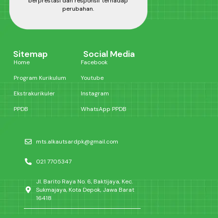
berprestasi dan responsif terhadap
perubahan.
Sitemap
Social Media
Home
Facebook
Program Kurikulum
Youtube
Ekstrakurikuler
Instagram
PPDB
WhatsApp PPDB
mts.alkautsardpk@gmail.com
021 7705347
Jl. Barito Raya No. 6, Baktijaya, Kec.
Sukmajaya, Kota Depok, Jawa Barat
16418