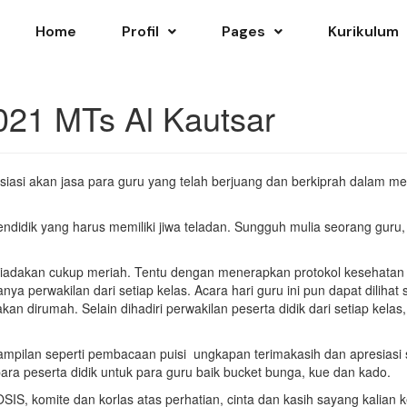
Home
Profil
Pages
Kurikulum
021 MTs Al Kautsar
siasi akan jasa para guru yang telah berjuang dan berkiprah dalam 
idik yang harus memiliki jiwa teladan. Sungguh mulia seorang guru, 
iadakan cukup meriah. Tentu dengan menerapkan protokol kesehatan y
a perwakilan dari setiap kelas. Acara hari guru ini pun dapat dilihat 
an dirumah. Selain dihadiri perwakilan peserta didik dari setiap kelas, 
ampilan seperti pembacaan puisi ungkapan terimakasih dan apresiasi s
ra peserta didik untuk para guru baik bucket bunga, kue dan kado.
SIS, komite dan korlas atas perhatian, cinta dan kasih sayang kalian