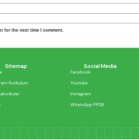
r for the next time I comment.
Sitemap
Social Media
e
Facebook
ram Kurikulum
Youtube
akurikuler
Instagram
B
WhatsApp PPDB