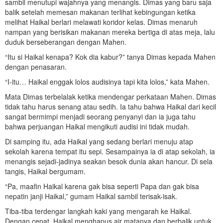
sambil menutupi wajahnya yang menangis. Dimas yang baru saja
balik setelah memesan makanan terlihat kebingungan ketika
melihat Haikal berlari melawati koridor kelas. Dimas menaruh
nampan yang berisikan makanan mereka bertiga di atas meja, lalu
duduk berseberangan dengan Mahen.
“Itu si Haikal kenapa? Kok dia kabur?” tanya Dimas kepada Mahen
dengan penasaran.
“I-itu… Haikal enggak lolos audisinya tapi kita lolos,” kata Mahen.
Mata Dimas terbelalak ketika mendengar perkataan Mahen. Dimas
tidak tahu harus senang atau sedih. Ia tahu bahwa Haikal dari kecil
sangat bermimpi menjadi seorang penyanyi dan ia juga tahu
bahwa perjuangan Haikal mengikuti audisi ini tidak mudah.
Di samping itu, ada Haikal yang sedang berlari menuju atap
sekolah karena tempat itu sepi. Sesampainya ia di atap sekolah, ia
menangis sejadi-jadinya seakan besok dunia akan hancur. Di sela
tangis, Haikal bergumam.
“Pa, maafin Haikal karena gak bisa seperti Papa dan gak bisa
nepatin janji Haikal,” gumam Haikal sambil terisak-isak.
Tiba-tiba terdengar langkah kaki yang mengarah ke Haikal.
Dengan cepat, Haikal menghapus air matanya dan berbalik untuk