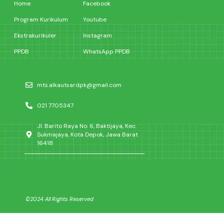
Home
Facebook
Program Kurikulum
Youtube
Ekstrakurikuler
Instagram
PPDB
WhatsApp PPDB
mts.alkautsardpk@gmail.com
021 7705347
Jl. Barito Raya No. 6, Baktijaya, Kec.
Sukmajaya, Kota Depok, Jawa Barat
16418
©2024 All Rights Reserved