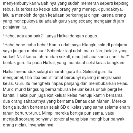
menyembunyikan wajah nya yang sudah memerah seperti kepiting
rebus. Ia terkesiap ketika ada orang yang menepuk pundaknya,
lalu ia menoleh dengan keadaan berkeringat dingin karena orang
yang menepuknya itu adalah guru yang sedang mengajar di jam
pelajaran itu,
“Hehe, ada apa pak?” tanya Haikal dengan gugup.
“Haha hehe haha hehe! Kamu udah saya bilangin kalo di pelajaran
saya jangan melamun! Sebentar lagi udah mau ujian, belajar yang
serius! Nilai kamu tuh rendah sekali, mau jadi apa kamu nanti, ha?”
bentak guru itu pada Haikal, yang membuat seisi kelas bungkam.
Haikal menunduk selagi dimarahi guru itu. Selesai guru itu
mengomel, tiba-tiba bel istirahat berbunyi nyaring mengisi seisi
kelas. Guru itu menghela napas panjang dan membubarkan kelas.
Murid-murid langsung berhamburan keluar kelas untuk pergi ke
kantin. Haikal pun juga ikut keluar kelas menuju kantin bersama
dua orang sahabatnya yang bernama Dimas dan Mahen. Mereka
bertiga sudah berteman sejak SD di kelas yang sama selama enam
tahun berturut-turut. Mimpi mereka bertiga pun sama, yaitu
menjadi seorang penyanyi terkenal yang bisa menghibur banyak
orang melalui nyanyiannya.