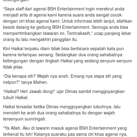
“Saya
staff
dari agensi BSH Entertainment ingin merekrut anda
menjadi artis di agensi kami karena suara anda sangat cocok
dengan ciri khas agensi kami. Untuk informasi lebih lanjut, silahkan
besok datang ke gedung BSH Entertainment. Semoga anda bisa
mempertimbangkan tawaran ini. Terimakasih,” ucap panjang lebar
orang itu lalu mengakhiri panggilan itu.
Kini Haikal terpaku diam tidak bisa berbicara sepatah kata pun
karena terlampau senang. Sedangkan dua orang sahabatnya
kebingungan dengan tingkah Haikal yang sedang senyum-senyum
tidak jelas.
“Dia kenapa sih? Wajah nya aneh. Emang nya siapa sih yang
nelpon?” tanya Mahen.
“Haikal? Hei! Jawab dong!” ujar Dimas sambil menggoyangkan
tubuh Haikal.
Haikal tersadar ketika Dimas menggoyangkan tubuhnya, lalu
menoleh ke arah dua orang sahabatnya itu dengan wajah
tersenyum sumringah.
“Ya Allah, Aku di tawarin masuk agensi BSH Entertainment yang
terkenal itu loh! Katanya suaraku pas sama ciri khas agensi nya.