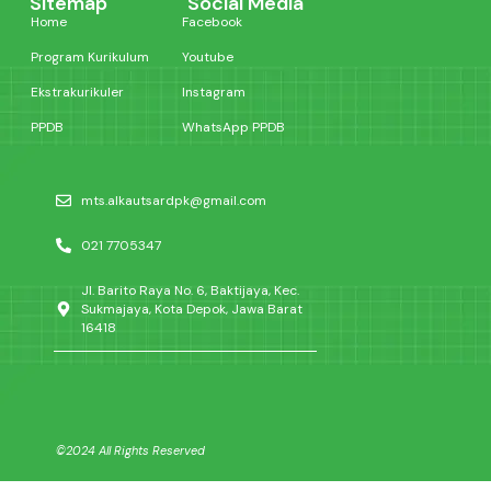
Sitemap
Social Media
Home
Facebook
Program Kurikulum
Youtube
Ekstrakurikuler
Instagram
PPDB
WhatsApp PPDB
mts.alkautsardpk@gmail.com
021 7705347
Jl. Barito Raya No. 6, Baktijaya, Kec.
Sukmajaya, Kota Depok, Jawa Barat
16418
©2024 All Rights Reserved