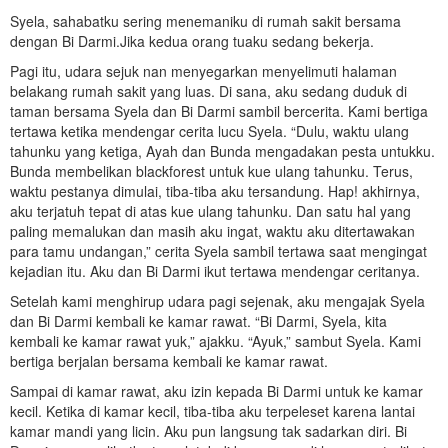
Syela, sahabatku sering menemaniku di rumah sakit bersama
dengan Bi Darmi.Jika kedua orang tuaku sedang bekerja.
Pagi itu, udara sejuk nan menyegarkan menyelimuti halaman
belakang rumah sakit yang luas. Di sana, aku sedang duduk di
taman bersama Syela dan Bi Darmi sambil bercerita. Kami bertiga
tertawa ketika mendengar cerita lucu Syela. “Dulu, waktu ulang
tahunku yang ketiga, Ayah dan Bunda mengadakan pesta untukku.
Bunda membelikan blackforest untuk kue ulang tahunku. Terus,
waktu pestanya dimulai, tiba-tiba aku tersandung. Hap! akhirnya,
aku terjatuh tepat di atas kue ulang tahunku. Dan satu hal yang
paling memalukan dan masih aku ingat, waktu aku ditertawakan
para tamu undangan,” cerita Syela sambil tertawa saat mengingat
kejadian itu. Aku dan Bi Darmi ikut tertawa mendengar ceritanya.
Setelah kami menghirup udara pagi sejenak, aku mengajak Syela
dan Bi Darmi kembali ke kamar rawat. “Bi Darmi, Syela, kita
kembali ke kamar rawat yuk,” ajakku. “Ayuk,” sambut Syela. Kami
bertiga berjalan bersama kembali ke kamar rawat.
Sampai di kamar rawat, aku izin kepada Bi Darmi untuk ke kamar
kecil. Ketika di kamar kecil, tiba-tiba aku terpeleset karena lantai
kamar mandi yang licin. Aku pun langsung tak sadarkan diri. Bi