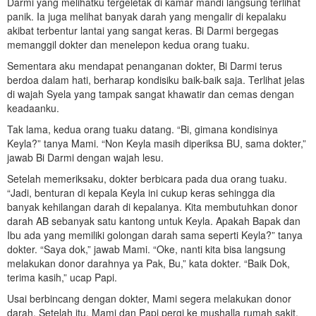
Darmi yang melihatku tergeletak di kamar mandi langsung terlihat
panik. Ia juga melihat banyak darah yang mengalir di kepalaku
akibat terbentur lantai yang sangat keras. Bi Darmi bergegas
memanggil dokter dan menelepon kedua orang tuaku.
Sementara aku mendapat penanganan dokter, Bi Darmi terus
berdoa dalam hati, berharap kondisiku baik-baik saja. Terlihat jelas
di wajah Syela yang tampak sangat khawatir dan cemas dengan
keadaanku.
Tak lama, kedua orang tuaku datang. “Bi, gimana kondisinya
Keyla?” tanya Mami. “Non Keyla masih diperiksa BU, sama dokter,”
jawab Bi Darmi dengan wajah lesu.
Setelah memeriksaku, dokter berbicara pada dua orang tuaku.
“Jadi, benturan di kepala Keyla ini cukup keras sehingga dia
banyak kehilangan darah di kepalanya. Kita membutuhkan donor
darah AB sebanyak satu kantong untuk Keyla. Apakah Bapak dan
Ibu ada yang memiliki golongan darah sama seperti Keyla?” tanya
dokter. “Saya dok,” jawab Mami. “Oke, nanti kita bisa langsung
melakukan donor darahnya ya Pak, Bu,” kata dokter. “Baik Dok,
terima kasih,” ucap Papi.
Usai berbincang dengan dokter, Mami segera melakukan donor
darah. Setelah itu, Mami dan Papi pergi ke mushalla rumah sakit.