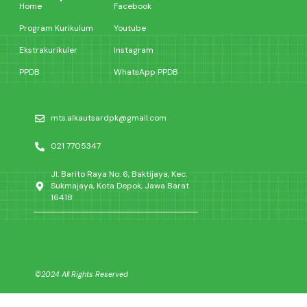
Home
Facebook
Program Kurikulum
Youtube
Ekstrakurikuler
Instagram
PPDB
WhatsApp PPDB
mts.alkautsardpk@gmail.com
021 7705347
Jl. Barito Raya No. 6, Baktijaya, Kec.
Sukmajaya, Kota Depok, Jawa Barat
16418
©2024 All Rights Reserved