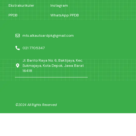
Ekstrakurikuler
Instagram
PPDB
WhatsApp PPDB
mts.alkautsardpk@gmail.com
021 7705347
Jl. Barito Raya No. 6, Baktijaya, Kec.
Sukmajaya, Kota Depok, Jawa Barat
16418
©2024 All Rights Reserved