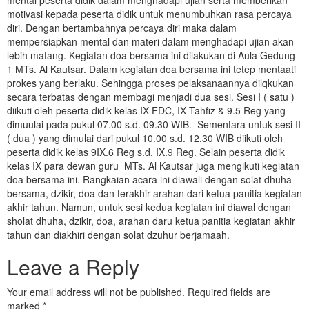
mental peserta didik dalam menghadapi ujian serta memberikan
motivasi kepada peserta didik untuk menumbuhkan rasa percaya
diri. Dengan bertambahnya percaya diri maka dalam
mempersiapkan mental dan materi dalam menghadapi ujian akan
lebih matang. Kegiatan doa bersama ini dilakukan di Aula Gedung
1 MTs. Al Kautsar. Dalam kegiatan doa bersama ini tetep mentaati
prokes yang berlaku. Sehingga proses pelaksanaannya dilqkukan
secara terbatas dengan membagi menjadi dua sesi. Sesi I ( satu )
diikuti oleh peserta didik kelas IX FDC, IX Tahfiz & 9.5 Reg yang
dimuulai pada pukul 07.00 s.d. 09.30 WIB. Sementara untuk sesi II
( dua ) yang dimulai dari pukul 10.00 s.d. 12.30 WIB diikuti oleh
peserta didik kelas 9IX.6 Reg s.d. IX.9 Reg. Selain peserta didik
kelas IX para dewan guru MTs. Al Kautsar juga mengikuti kegiatan
doa bersama ini. Rangkaian acara ini diawali dengan solat dhuha
bersama, dzikir, doa dan terakhir arahan dari ketua panitia kegiatan
akhir tahun. Namun, untuk sesi kedua kegiatan ini diawal dengan
sholat dhuha, dzikir, doa, arahan daru ketua panitia kegiatan akhir
tahun dan diakhiri dengan solat dzuhur berjamaah.
Leave a Reply
Your email address will not be published.
Required fields are
marked
*