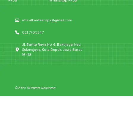
PPDB
WhatsApp PPDB
mts.alkautsardpk@gmail.com
021 7705347
Jl. Barito Raya No. 6, Baktijaya, Kec.
Sukmajaya, Kota Depok, Jawa Barat
16418
©2024 All Rights Reserved