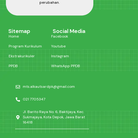
perubahan.
Sitemap
Social Media
Home
Facebook
Program Kurikulum
Youtube
Ekstrakurikuler
Instagram
PPDB
WhatsApp PPDB
mts.alkautsardpk@gmail.com
021 7705347
Jl. Barito Raya No. 6, Baktijaya, Kec.
Sukmajaya, Kota Depok, Jawa Barat
16418