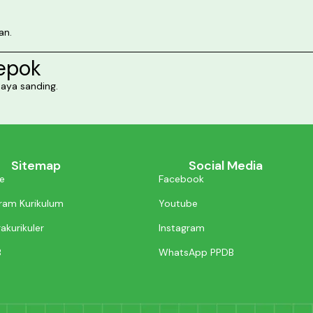
an.
Depok
aya sanding.
Sitemap
Social Media
e
Facebook
ram Kurikulum
Youtube
akurikuler
Instagram
B
WhatsApp PPDB