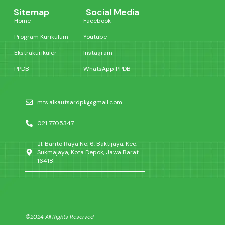
Sitemap
Social Media
Home
Facebook
Program Kurikulum
Youtube
Ekstrakurikuler
Instagram
PPDB
WhatsApp PPDB
mts.alkautsardpk@gmail.com
021 7705347
Jl. Barito Raya No. 6, Baktijaya, Kec.
Sukmajaya, Kota Depok, Jawa Barat
16418
©2024 All Rights Reserved