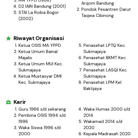
MA YPPD (1986)
Arqom Bandung
D2 IAIN Bandung (2001)
Pondok Pesantren Darut
STAI La Roiba Bogor
Taqwa Cibinong
(2002)
Riwayat Organisasi
Ketua OSIS MA YPPD
Penasehat LPTQ Kec.
Ketua Umum Bainal
Sukmajaya
Majalis
Penasehat BKMT Kec.
Ketua Umum MUI Kec.
Sukmajaya
Sukmajaya
Penasehat LASQI Kec.
Ketua Mustasyar DMI
Sukmajaya
Kec. Sukmajaya
Penasehat LPM Kel.
Baktijaya
Karir
Guru
1986 s/d sekarang
Waka Humas 2000 s/d
Pembina OSIS 1994 s/d
2014
1996
Wakamad 2014 s/d
Waka Siswa 1996 s/d
2020
2000
Kepala Madrasah
2020