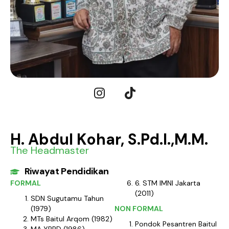
H. Abdul Kohar, S.Pd.I.,M.M.
The Headmaster
Riwayat Pendidikan
FORMAL
6. STM IMNI Jakarta
(2011)
SDN Sugutamu Tahun
(1979)
NON FORMAL
MTs Baitul Arqom (1982)
Pondok Pesantren Baitul