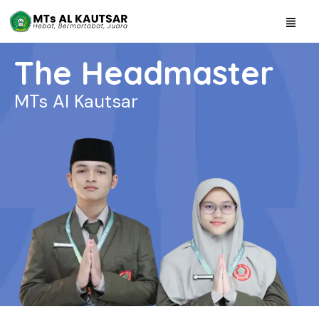
The Headmaster
MTs Al Kautsar