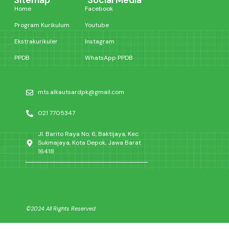
Sitemap
Social Media
Home
Facebook
Program Kurikulum
Youtube
Ekstrakurikuler
Instagram
PPDB
WhatsApp PPDB
mts.alkautsardpk@gmail.com
021 7705347
Jl. Barito Raya No. 6, Baktijaya, Kec.
Sukmajaya, Kota Depok, Jawa Barat
16418
©2024 All Rights Reserved