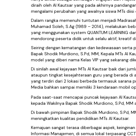
diraih oleh Al Kautsar yang pada akhirnya pandan
mengalami perubahan yang awalnya siswa MTs diisi da
Dalam rangka memenuhi tuntutan menjadi Madrasah y
Muhamad Soleh, S.Ag (1989 – 2014), melakukan bebe
yang menggunakan system QUANTUM LEARNING dan T
mendorong peserta didik untuk selalu aktif, kreatif 
Seiring dengan kematangan dan kedewasaan serta p
Bapak Shodik Murdiono, S.Pd, MM, Kepala MTs Al Ka
model yang diberi nama Kelas VIP yang sekarang di
Di sinilah awal kejayaan MTs Al Kautsar baik dari j
ataupun tingkat kesejahteraan guru yang berada di 
yang terdiri dari 2 lokasi berbeda termasuk sarana p
Media bahkan sampai memiliki 3 kendaraan mobil op
Pada saat-saat mencapai puncak kejayaan Al Kautsa
kepada Wakilnya Bapak Shodik Murdiono, S.Pd, MM a
Di bawah pimpinan Bapak Shodik Murdiono, S.Pd, MM
meningkatkan kualitas pendidikan MTs Al Kautsar.
Kemajuan sangat terasa diberbagai aspek, keingina
Informasi Manajemen, di semua lokal terpasang CCTV