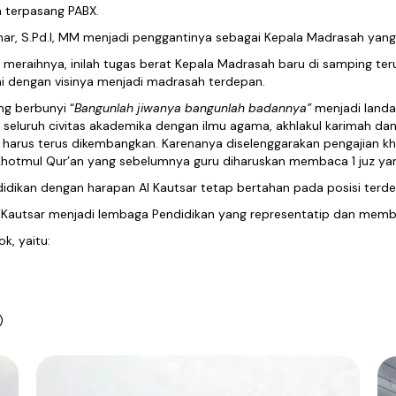
n terpasang PABX.
ar, S.Pd.I, MM menjadi penggantinya sebagai Kepala Madrasah yang d
da meraihnya, inilah tugas berat Kepala Madrasah baru di samping
uai dengan visinya menjadi madrasah terdepan.
ng berbunyi “
Bangunlah jiwanya bangunlah badannya”
menjadi land
eluruh civitas akademika dengan ilmu agama, akhlakul karimah dan
harus terus dikembangkan. Karenanya diselenggarakan pengajian khusu
s Khotmul Qur’an yang sebelumnya guru diharuskan membaca 1 juz ya
didikan dengan harapan Al Kautsar tetap bertahan pada posisi ter
 Kautsar menjadi lembaga Pendidikan yang representatip dan memb
k, yaitu:
)