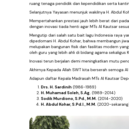
ruang tenaga pendidik dan kependidikan serta kanti
Selanjutnya Yayasan menunjuk wakilnya H. Abdul Koh
Mempertahankan prestasi jauh lebih berat dari pa
dengan inovasi tiada henti agar MTs Al Kautsar ses
Mengutip dari salah satu bait lagu Indonesia raya ya
dipedomani H. Abdul Kohar, bahwa membangun jiwa s
melupakan bangunan fisik dan fasilitas modern yang 
oleh guru yang lebih ahli di bidang agama sekaligu
Inovasi terun berjalan demi meningkatkan mutu pen
Akhirnya Kepada Allah SWT kita berserah semoga Al
Adapun daftar Kepala Madrasah MTs Al Kautsar Depo
Drs. H. Sardinih
(1986-1989)
H. Muhamad Soleh, S.Ag.
(1989-2014)
Sodik Murdiono, S.Pd., M.M.
(2014-2020)
H. Abdul Kohar, S.Pd.I., M.M.
(2020-sekarang