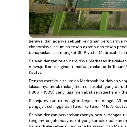
Berawal dari adanya sebuah keinginan berkibarnya 
ekonominya, sejumlah tokoh agama dan tokoh pend
benapaskan Islam tingkat SLTP yaitu Madrasah Tsan
Sejalan dengan telah berdirinya Madrasah Ibtidaiyah 
mewujudkan keinginan tersebut, maka pada Tahun 1
Kautsar
Dengan merekrut sejumlah Madrasah Ibtidaiyah yang
lulusannya untuk melanjutkan di sekolah yang baru di
(1986 – 1989) yang juga menjabat sebagai Penilik 
Selanjutnya untuk mengikat kerjasama dengan MI te
pengajar, sehingga dari tahun ke tahun MTs Al Kauts
Sejalan dengan perkembangannya, sesuai dengan tuj
tengah-tengah masyarakat yang komplek bahkan m
hanya dinilai sebagai Lembaga Pengajian dan Majelis