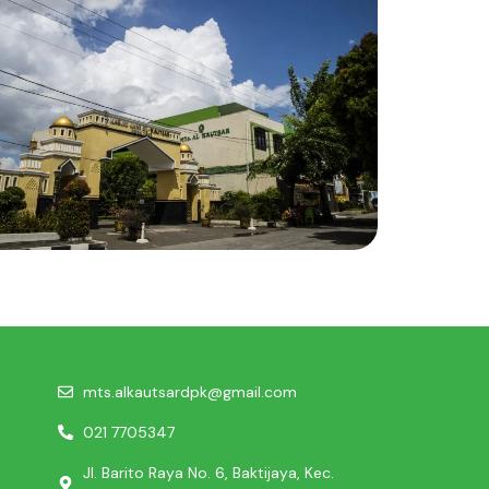
mts.alkautsardpk@gmail.com
021 7705347
Jl. Barito Raya No. 6, Baktijaya, Kec.