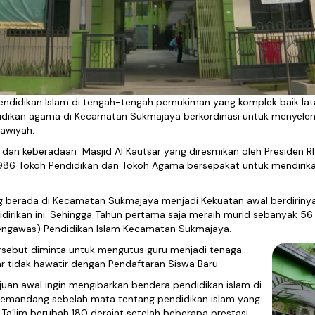
Pendidikan Islam di tengah-tengah pemukiman yang komplek baik lat
idikan agama di Kecamatan Sukmajaya berkordinasi untuk menyele
awiyah.
dan keberadaan Masjid Al Kautsar yang diresmikan oleh Presiden RI ke
986 Tokoh Pendidikan dan Tokoh Agama bersepakat untuk mendirik
 berada di Kecamatan Sukmajaya menjadi Kekuatan awal berdirinya 
dirikan ini. Sehingga Tahun pertama saja meraih murid sebanyak 56 s
(Pengawas) Pendidikan Islam Kecamatan Sukmajaya.
rsebut diminta untuk mengutus guru menjadi tenaga
ar tidak hawatir dengan Pendaftaran Siswa Baru.
uan awal ingin mengibarkan bendera pendidikan islam di
emandang sebelah mata tentang pendidikan islam yang
 Ta’lim berubah 180 derajat setelah beberapa prestasi