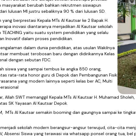
gan masyarakat berubah bahkan rekrutmen siswapun
ri lulusan MI justru sebaliknya 90 % dari lulusan SD.
ang berprestasi Kepala MTs Al Kautsar ke 2 Bapak H.
rapa inovasi diantaranya menjadikan Al Kautsar sekolah
EACHING yaitu suatu system pendidikan yang selalu
dan Inovatif dalam proses pendidikan.
engalaman dalam dunia pendidikan, atas usulan Wakilnya
utsar membuat terobosan baru dengan didirikannya Kelas
kenal dengan sebutan FDC.
umlah siswa yang sampai tembus ke angka 850 orang,
atas rata-rata honor guru di Depok dan Pembangunan Fisik
rasarana yang modern lainnya seperti kelas ber AC, Multi
erasional
r, Allah SWT memanggil Kepala MTs Al Kautsar H. Muhamad Sholeh,
tas SK Yayasan Al Kautsar Depok.
, MTs Al Kautsar semakin booming dan gaungnya sampai ke tingkat 
n menjadi sekolah modern berangsur-angsur terwujud, cita-cita men
, Absensi Siswa yang terawasi via whatsapp ponsel orang tua, bel p