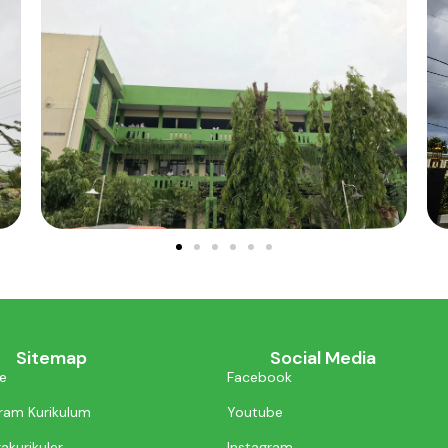
Sitemap
Social Media
e
Facebook
ram Kurikulum
Youtube
akurikuler
Instagram