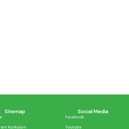
Sitemap
Social Media
e
Facebook
ram Kurikulum
Youtube