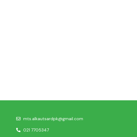
mts.alkautsardpk@gmail.com
021 7705347