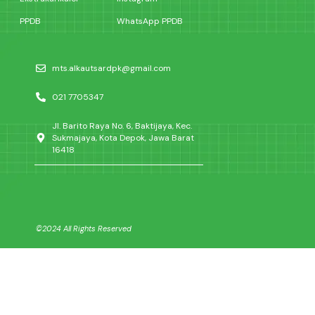
PPDB
WhatsApp PPDB
mts.alkautsardpk@gmail.com
021 7705347
Jl. Barito Raya No. 6, Baktijaya, Kec.
Sukmajaya, Kota Depok, Jawa Barat
16418
©2024 All Rights Reserved