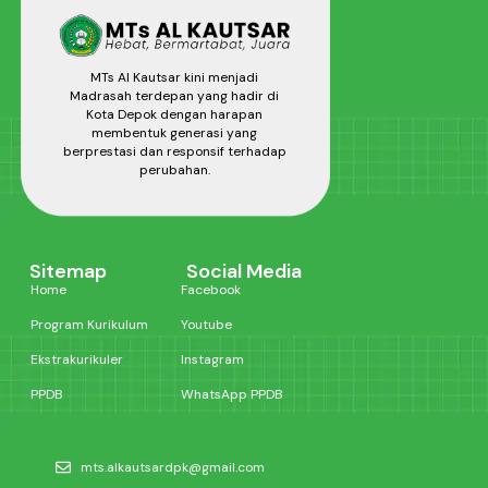
MTs Al Kautsar kini menjadi
Madrasah terdepan yang hadir di
Kota Depok dengan harapan
membentuk generasi yang
berprestasi dan responsif terhadap
perubahan.
Sitemap
Social Media
Home
Facebook
Program Kurikulum
Youtube
Ekstrakurikuler
Instagram
PPDB
WhatsApp PPDB
mts.alkautsardpk@gmail.com